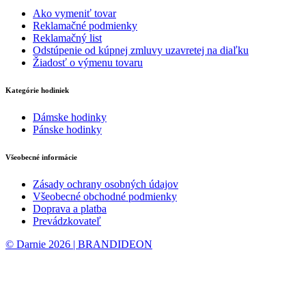
Ako vymeniť tovar
Reklamačné podmienky
Reklamačný list
Odstúpenie od kúpnej zmluvy uzavretej na diaľku
Žiadosť o výmenu tovaru
Kategórie hodiniek
Dámske hodinky
Pánske hodinky
Všeobecné informácie
Zásady ochrany osobných údajov
Všeobecné obchodné podmienky
Doprava a platba
Prevádzkovateľ
© Darnie 2026 | BRANDIDEON