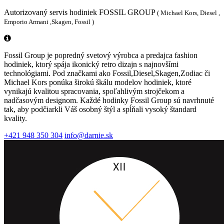
Autorizovaný servis hodiniek FOSSIL GROUP
( Michael Kors, Diesel ,
Emporio Armani ,Skagen, Fossil )
Fossil Group je popredný svetový výrobca a predajca fashion
hodiniek, ktorý spája ikonický retro dizajn s najnovšími
technológiami. Pod značkami ako Fossil,Diesel,Skagen,Zodiac či
Michael Kors ponúka širokú škálu modelov hodiniek, ktoré
vynikajú kvalitou spracovania, spoľahlivým strojčekom a
nadčasovým designom. Každé hodinky Fossil Group sú navrhnuté
tak, aby podčiarkli Váš osobný štýl a spĺňali vysoký štandard
kvality.
+421 948 350 304
info@darnie.sk