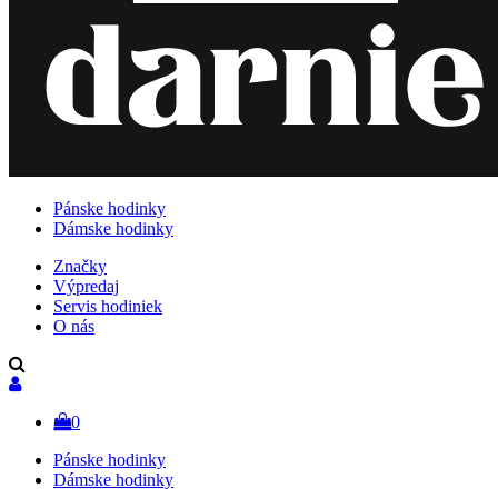
Pánske hodinky
Dámske hodinky
Značky
Výpredaj
Servis hodiniek
O nás
0
Pánske hodinky
Dámske hodinky