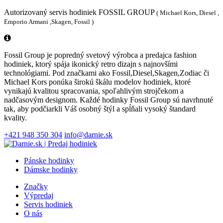
Autorizovaný servis hodiniek FOSSIL GROUP
( Michael Kors, Diesel ,
Emporio Armani ,Skagen, Fossil )
Fossil Group je popredný svetový výrobca a predajca fashion
hodiniek, ktorý spája ikonický retro dizajn s najnovšími
technológiami. Pod značkami ako Fossil,Diesel,Skagen,Zodiac či
Michael Kors ponúka širokú škálu modelov hodiniek, ktoré
vynikajú kvalitou spracovania, spoľahlivým strojčekom a
nadčasovým designom. Každé hodinky Fossil Group sú navrhnuté
tak, aby podčiarkli Váš osobný štýl a spĺňali vysoký štandard
kvality.
+421 948 350 304
info@darnie.sk
Pánske hodinky
Dámske hodinky
Značky
Výpredaj
Servis hodiniek
O nás