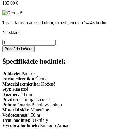
135.00 €
Tovar, ktorý máme skladom, expedujeme do 24-48 hodín.
Na sklade
množstvo
Hodinky
Pridať do košíka
Emporio
Armani
Špecifikácie hodiniek
AR2447
Pohlavie:
Pánske
Farba ciferníka:
Čierna
Materiál remienka:
Kožené
Štýl:
Klasické
Rozmer:
43 mm
Puzdro:
Chirurgická oceľ
Pohon:
Quartz-Batériový pohon
Materiál skla:
Minerálne
Vodotestnosť:
50 m
Tvar hodiniek:
Okrúhly
Výrobca hodiniek:
Emporio Armani