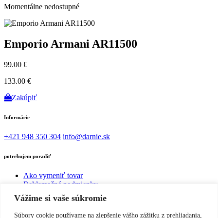
Momentálne nedostupné
Emporio Armani AR11500
99.00 €
133.00 €
Zakúpiť
Informácie
+421 948 350 304
info@darnie.sk
potrebujem poradiť
Ako vymeniť tovar
Reklamačné podmienky
Reklamačný list
Vážime si vaše súkromie
Odstúpenie od kúpnej zmluvy uzavretej na diaľku
Žiadosť o výmenu tovaru
Súbory cookie používame na zlepšenie vášho zážitku z prehliadania,