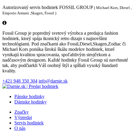
Autorizovaný servis hodiniek FOSSIL GROUP
( Michael Kors, Diesel ,
Emporio Armani ,Skagen, Fossil )
Fossil Group je popredný svetový výrobca a predajca fashion
hodiniek, ktorý spája ikonický retro dizajn s najnovšími
technológiami. Pod značkami ako Fossil,Diesel,Skagen,Zodiac či
Michael Kors ponúka širokú škálu modelov hodiniek, ktoré
vynikajú kvalitou spracovania, spoľahlivým strojčekom a
nadčasovým designom. Každé hodinky Fossil Group sú navrhnuté
tak, aby podčiarkli Váš osobný štýl a spĺňali vysoký štandard
kvality.
+421 948 350 304
info@darnie.sk
Pánske hodinky
Dámske hodinky
Značky
Výpredaj
Servis hodiniek
O nás