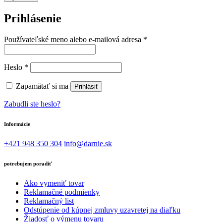
Prihlásenie
Povinné
Používateľské meno alebo e-mailová adresa
*
Povinné
Heslo
*
Zapamätať si ma
Prihlásiť
Zabudli ste heslo?
Informácie
+421 948 350 304
info@darnie.sk
potrebujem poradiť
Ako vymeniť tovar
Reklamačné podmienky
Reklamačný list
Odstúpenie od kúpnej zmluvy uzavretej na diaľku
Žiadosť o výmenu tovaru