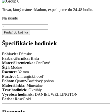
Tovar, ktorý máme skladom, expedujeme do 24-48 hodín.
Na sklade
množstvo
SET
Pridať do košíka
Daniel
Wellington
Špecifikácie hodiniek
DW00100163
+
náramok
Pohlavie:
Dámske
S
Farba ciferníka:
Biela
Materiál remienka:
Oceľové
Štýl:
Módne
Rozmer:
32 mm
Puzdro:
Chirurgická oceľ
Pohon:
Quartz-Batériový pohon
Materiál skla:
Minerálne
Tvar hodiniek:
Okrúhly
Výrobca hodiniek:
DANIEL WELLINGTON
Farba:
RoseGold
Recenzie