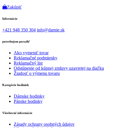
Zakúpiť
Informácie
+421 948 350 304
info@darnie.sk
potrebujem poradiť
Ako vymeniť tovar
Reklamačné podmienky
Reklamačný list
Odstúpenie od kúpnej zmluvy uzavretej na diaľku
Žiadosť o výmenu tovaru
Kategórie hodiniek
Dámske hodinky
Pánske hodinky
Všeobecné informácie
Zásady ochrany osobných údajov