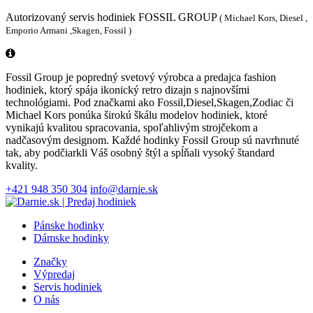
Autorizovaný servis hodiniek FOSSIL GROUP
( Michael Kors, Diesel ,
Emporio Armani ,Skagen, Fossil )
Fossil Group je popredný svetový výrobca a predajca fashion
hodiniek, ktorý spája ikonický retro dizajn s najnovšími
technológiami. Pod značkami ako Fossil,Diesel,Skagen,Zodiac či
Michael Kors ponúka širokú škálu modelov hodiniek, ktoré
vynikajú kvalitou spracovania, spoľahlivým strojčekom a
nadčasovým designom. Každé hodinky Fossil Group sú navrhnuté
tak, aby podčiarkli Váš osobný štýl a spĺňali vysoký štandard
kvality.
+421 948 350 304
info@darnie.sk
Pánske hodinky
Dámske hodinky
Značky
Výpredaj
Servis hodiniek
O nás