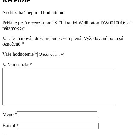
Nikto zatiaľ nepridal hodnotenie.
Pridajte prvú recenziu pre “SET Daniel Wellington DW00100163 +
náramok S”
Vaša e-mailová adresa nebude zverejnená.
Vyžadované polia sú
označené
*
Vaše hodnotenie
*
Vaša recenzia
*
Meno
*
E-mail
*