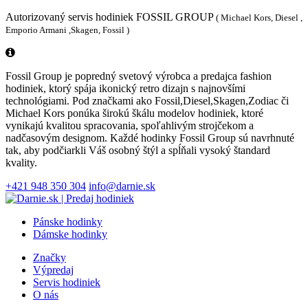
Autorizovaný servis hodiniek FOSSIL GROUP
( Michael Kors, Diesel ,
Emporio Armani ,Skagen, Fossil )
Fossil Group je popredný svetový výrobca a predajca fashion
hodiniek, ktorý spája ikonický retro dizajn s najnovšími
technológiami. Pod značkami ako Fossil,Diesel,Skagen,Zodiac či
Michael Kors ponúka širokú škálu modelov hodiniek, ktoré
vynikajú kvalitou spracovania, spoľahlivým strojčekom a
nadčasovým designom. Každé hodinky Fossil Group sú navrhnuté
tak, aby podčiarkli Váš osobný štýl a spĺňali vysoký štandard
kvality.
+421 948 350 304
info@darnie.sk
Pánske hodinky
Dámske hodinky
Značky
Výpredaj
Servis hodiniek
O nás