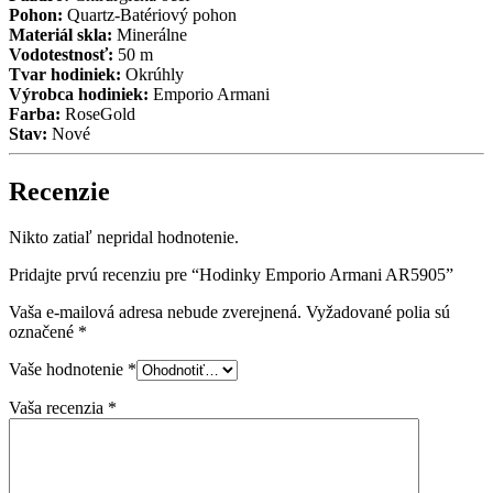
Pohon:
Quartz-Batériový pohon
Materiál skla:
Minerálne
Vodotestnosť:
50 m
Tvar hodiniek:
Okrúhly
Výrobca hodiniek:
Emporio Armani
Farba:
RoseGold
Stav:
Nové
Recenzie
Nikto zatiaľ nepridal hodnotenie.
Pridajte prvú recenziu pre “Hodinky Emporio Armani AR5905”
Vaša e-mailová adresa nebude zverejnená.
Vyžadované polia sú
označené
*
Vaše hodnotenie
*
Vaša recenzia
*