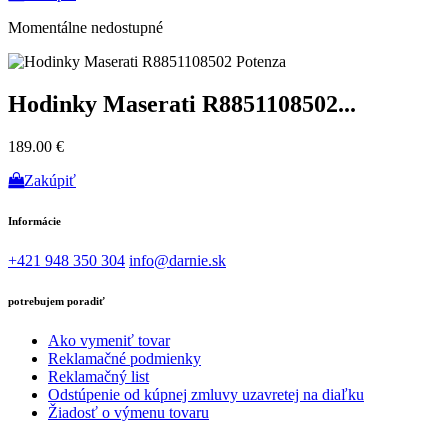
Momentálne nedostupné
Hodinky Maserati R8851108502...
189.00 €
Zakúpiť
Informácie
+421 948 350 304
info@darnie.sk
potrebujem poradiť
Ako vymeniť tovar
Reklamačné podmienky
Reklamačný list
Odstúpenie od kúpnej zmluvy uzavretej na diaľku
Žiadosť o výmenu tovaru