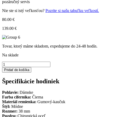
pozáručný servis
Nie ste si istý veľkosťou?
Pozrite si našu tabuľku veľkostí.
80.00 €
139.00 €
Tovar, ktorý máme skladom, expedujeme do 24-48 hodín.
Na sklade
množstvo
Hodinky
Pridať do košíka
Emporio
Armani
Špecifikácie hodiniek
AR5905
Pohlavie:
Dámske
Farba ciferníka:
Čierna
Materiál remienka:
Gumový-kaučuk
Štýl:
Módne
Rozmer:
38 mm
Puzdro:
Chirurgická oceľ