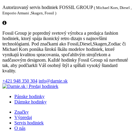
Autorizovaný servis hodiniek FOSSIL GROUP
( Michael Kors, Diesel ,
Emporio Armani ,Skagen, Fossil )
Fossil Group je popredný svetový výrobca a predajca fashion
hodiniek, ktorý spája ikonický retro dizajn s najnovšími
technológiami. Pod značkami ako Fossil,Diesel,Skagen,Zodiac či
Michael Kors ponúka širokú škálu modelov hodiniek, ktoré
vynikajú kvalitou spracovania, spoľahlivým strojčekom a
nadčasovým designom. Každé hodinky Fossil Group sú navrhnuté
tak, aby podčiarkli Váš osobný štýl a spĺňali vysoký štandard
kvality.
+421 948 350 304
info@darnie.sk
Pánske hodinky
Dámske hodinky
Značky
Výpredaj
Servis hodiniek
O nás