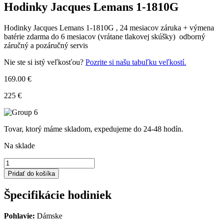
Hodinky Jacques Lemans 1-1810G
Hodinky Jacques Lemans 1-1810G , 24 mesiacov záruka + výmena
batérie zdarma do 6 mesiacov (vrátane tlakovej skúšky) odborný
záručný a pozáručný servis
Nie ste si istý veľkosťou?
Pozrite si našu tabuľku veľkostí.
169.00 €
225 €
Tovar, ktorý máme skladom, expedujeme do 24-48 hodín.
Na sklade
množstvo
Hodinky
Pridať do košíka
Jacques
Lemans
Špecifikácie hodiniek
1-
1810G
Pohlavie:
Dámske