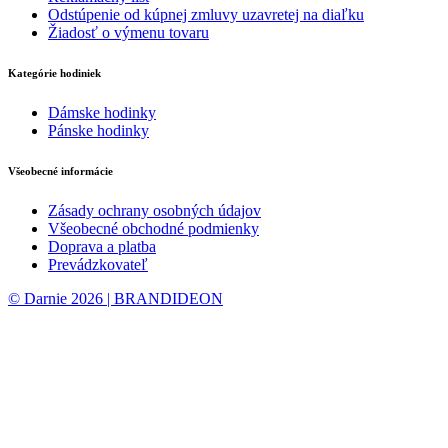
Odstúpenie od kúpnej zmluvy uzavretej na diaľku
Žiadosť o výmenu tovaru
Kategórie hodiniek
Dámske hodinky
Pánske hodinky
Všeobecné informácie
Zásady ochrany osobných údajov
Všeobecné obchodné podmienky
Doprava a platba
Prevádzkovateľ
© Darnie 2026 | BRANDIDEON