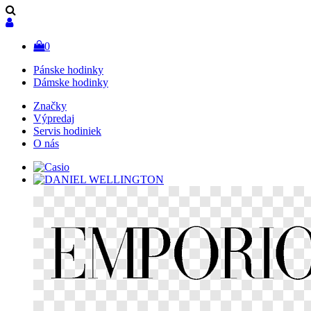
0
Pánske hodinky
Dámske hodinky
Značky
Výpredaj
Servis hodiniek
O nás