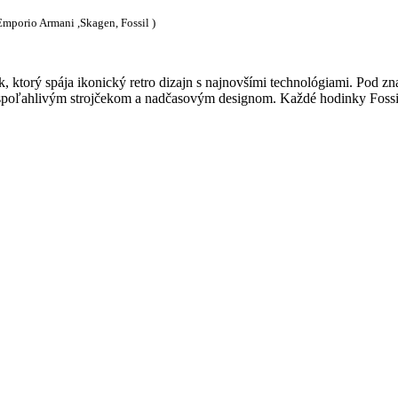
 Emporio Armani ,Skagen, Fossil )
k, ktorý spája ikonický retro dizajn s najnovšími technológiami. Pod 
 spoľahlivým strojčekom a nadčasovým designom. Každé hodinky Fossil 