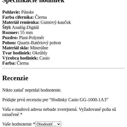
1000-
1A3
Pohlavie:
Pánske
Farba ciferníka:
Čierna
Materiál remienka:
Gumový-kaučuk
Štýl:
Analóg-Digitál
Rozmer:
55 mm
Puzdro:
Plast-Polymér
Pohon:
Quartz-Batériový pohon
Materiál skla:
Minerálne
Tvar hodiniek:
Okrúhly
Výrobca hodiniek:
Casio
Farba:
Čierna
Recenzie
Nikto zatiaľ nepridal hodnotenie.
Pridajte prvú recenziu pre “Hodinky Casio GG-1000-1A3”
Vaša e-mailová adresa nebude zverejnená.
Vyžadované polia sú
označené
*
Vaše hodnotenie
*