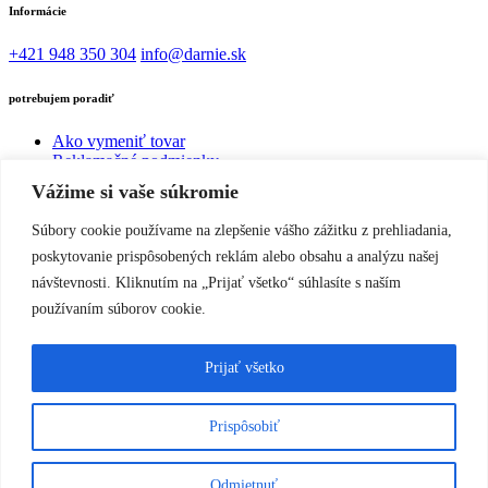
Informácie
+421 948 350 304
info@darnie.sk
potrebujem poradiť
Ako vymeniť tovar
Reklamačné podmienky
Reklamačný list
Vážime si vaše súkromie
Odstúpenie od kúpnej zmluvy uzavretej na diaľku
Žiadosť o výmenu tovaru
Súbory cookie používame na zlepšenie vášho zážitku z prehliadania,
poskytovanie prispôsobených reklám alebo obsahu a analýzu našej
Kategórie hodiniek
návštevnosti. Kliknutím na „Prijať všetko“ súhlasíte s naším
Dámske hodinky
používaním súborov cookie.
Pánske hodinky
Prijať všetko
Všeobecné informácie
Zásady ochrany osobných údajov
Prispôsobiť
Všeobecné obchodné podmienky
Doprava a platba
Prevádzkovateľ
Odmietnuť