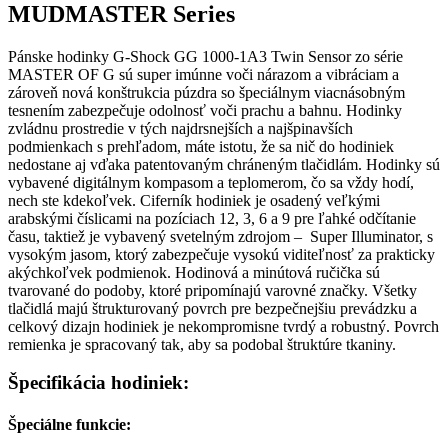
MUDMASTER Series
Pánske hodinky G-Shock GG 1000-1A3 Twin Sensor zo série
MASTER OF G sú super imúnne voči nárazom a vibráciam a
zároveň nová konštrukcia púzdra so špeciálnym viacnásobným
tesnením zabezpečuje odolnosť voči prachu a bahnu. Hodinky
zvládnu prostredie v tých najdrsnejších a najšpinavších
podmienkach s prehľadom, máte istotu, že sa nič do hodiniek
nedostane aj vďaka patentovaným chráneným tlačidlám. Hodinky sú
vybavené digitálnym kompasom a teplomerom, čo sa vždy hodí,
nech ste kdekoľvek. Ciferník hodiniek je osadený veľkými
arabskými číslicami na pozíciach 12, 3, 6 a 9 pre ľahké odčítanie
času, taktiež je vybavený svetelným zdrojom – Super Illuminator, s
vysokým jasom, ktorý zabezpečuje vysokú viditeľnosť za prakticky
akýchkoľvek podmienok. Hodinová a minútová ručička sú
tvarované do podoby, ktoré pripomínajú varovné značky. Všetky
tlačidlá majú štrukturovaný povrch pre bezpečnejšiu prevádzku a
celkový dizajn hodiniek je nekompromisne tvrdý a robustný. Povrch
remienka je spracovaný tak, aby sa podobal štruktúre tkaniny.
Špecifikácia hodiniek:
Špeciálne funkcie: