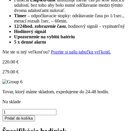
udalostí, bez toho aby bolo nutné odčítavanie medzi týmito
dvoma udalosťami nulovať.
Timer
– odpočítavacie stopky: odrátavanie času po 1/1sec.,
merací rozsah 1sec. – 60min.
12/24hod. zobrazenie času
, hodinový signál – vypinateľný
Hodinový signál
Upozornenie na vybitú batériu
5 x denné alarm
Nie ste si istý veľkosťou?
Pozrite si našu tabuľku veľkostí.
220.00 €
279.00 €
Tovar, ktorý máme skladom, expedujeme do 24-48 hodín.
Na sklade
množstvo
Hodinky
Pridať do košíka
Casio
GG-
Špecifikácie hodiniek