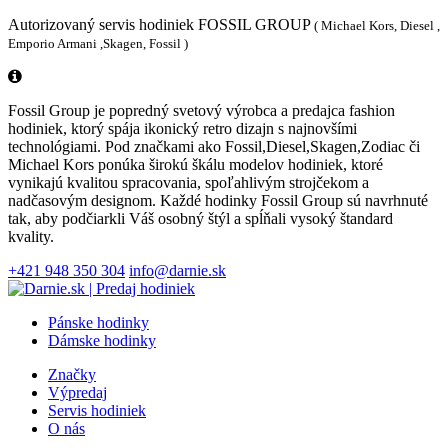
Autorizovaný servis hodiniek FOSSIL GROUP
( Michael Kors, Diesel ,
Emporio Armani ,Skagen, Fossil )
Fossil Group je popredný svetový výrobca a predajca fashion
hodiniek, ktorý spája ikonický retro dizajn s najnovšími
technológiami. Pod značkami ako Fossil,Diesel,Skagen,Zodiac či
Michael Kors ponúka širokú škálu modelov hodiniek, ktoré
vynikajú kvalitou spracovania, spoľahlivým strojčekom a
nadčasovým designom. Každé hodinky Fossil Group sú navrhnuté
tak, aby podčiarkli Váš osobný štýl a spĺňali vysoký štandard
kvality.
+421 948 350 304
info@darnie.sk
Pánske hodinky
Dámske hodinky
Značky
Výpredaj
Servis hodiniek
O nás