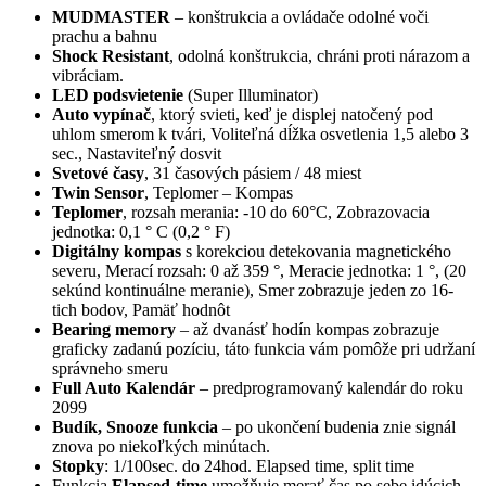
MUDMASTER
– konštrukcia a ovládače odolné voči
prachu a bahnu
Shock Resistant
, odolná konštrukcia, chráni proti nárazom a
vibráciam.
LED podsvietenie
(Super Illuminator)
Auto vypínač
, ktorý svieti, keď je displej natočený pod
uhlom smerom k tvári, Voliteľná dĺžka osvetlenia 1,5 alebo 3
sec., Nastaviteľný dosvit
Svetové časy
, 31 časových pásiem / 48 miest
Twin Sensor
, Teplomer – Kompas
Teplomer
, rozsah merania: -10 do 60°C, Zobrazovacia
jednotka: 0,1 ° C (0,2 ° F)
Digitálny kompas
s korekciou detekovania magnetického
severu, Merací rozsah: 0 až 359 °, Meracie jednotka: 1 °, (20
sekúnd kontinuálne meranie), Smer zobrazuje jeden zo 16-
tich bodov, Pamäť hodnôt
Bearing memory
– až dvanásť hodín kompas zobrazuje
graficky zadanú pozíciu, táto funkcia vám pomôže pri udržaní
správneho smeru
Full Auto Kalendár
– predprogramovaný kalendár do roku
2099
Budík, Snooze funkcia
– po ukončení budenia znie signál
znova po niekoľkých minútach.
Stopky
: 1/100sec. do 24hod. Elapsed time, split time
Funkcia
Elapsed-time
umožňuje merať čas po sebe idúcich