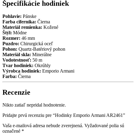
Špecifikácie hodiniek
Pohlavie:
Pánske
Farba ciferníka:
Čierna
Materiál remienka:
Kožené
Štýl:
Módne
Rozmer:
46 mm
Puzdro:
Chirurgická oceľ
Pohon:
Quartz-Batériový pohon
Materiál skla:
Minerálne
Vodotestnosť:
50 m
Tvar hodiniek:
Okrúhly
Výrobca hodiniek:
Emporio Armani
Farba:
Čierna
Recenzie
Nikto zatiaľ nepridal hodnotenie.
Pridajte prvú recenziu pre “Hodinky Emporio Armani AR2461”
Vaša e-mailová adresa nebude zverejnená.
Vyžadované polia sú
označené
*