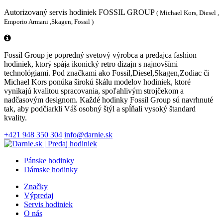
Autorizovaný servis hodiniek FOSSIL GROUP
( Michael Kors, Diesel ,
Emporio Armani ,Skagen, Fossil )
Fossil Group je popredný svetový výrobca a predajca fashion
hodiniek, ktorý spája ikonický retro dizajn s najnovšími
technológiami. Pod značkami ako Fossil,Diesel,Skagen,Zodiac či
Michael Kors ponúka širokú škálu modelov hodiniek, ktoré
vynikajú kvalitou spracovania, spoľahlivým strojčekom a
nadčasovým designom. Každé hodinky Fossil Group sú navrhnuté
tak, aby podčiarkli Váš osobný štýl a spĺňali vysoký štandard
kvality.
+421 948 350 304
info@darnie.sk
Pánske hodinky
Dámske hodinky
Značky
Výpredaj
Servis hodiniek
O nás