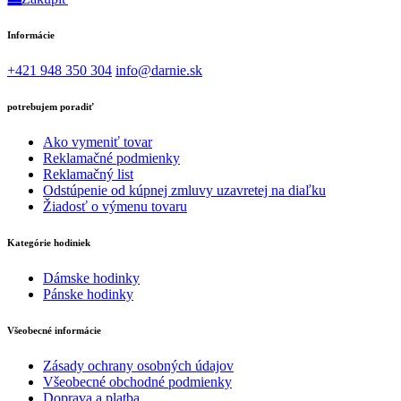
Informácie
+421 948 350 304
info@darnie.sk
potrebujem poradiť
Ako vymeniť tovar
Reklamačné podmienky
Reklamačný list
Odstúpenie od kúpnej zmluvy uzavretej na diaľku
Žiadosť o výmenu tovaru
Kategórie hodiniek
Dámske hodinky
Pánske hodinky
Všeobecné informácie
Zásady ochrany osobných údajov
Všeobecné obchodné podmienky
Doprava a platba