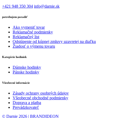
+421 948 350 304
info@darnie.sk
potrebujem poradiť
Ako vymeniť tovar
Reklamačné podmienky
Reklamačný list
Odstúpenie od kúpnej zmluvy uzavretej na diaľku
Žiadosť o výmenu tovaru
Kategórie hodiniek
Dámske hodinky
Pánske hodinky
Všeobecné informácie
Zásady ochrany osobných údajov
Všeobecné obchodné podmienky
Doprava a platba
Prevádzkovateľ
© Darnie 2026 | BRANDIDEON