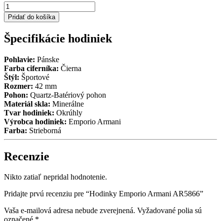
množstvo
Hodinky
Pridať do košíka
Emporio
Armani
Špecifikácie hodiniek
AR5866
Pohlavie:
Pánske
Farba ciferníka:
Čierna
Štýl:
Športové
Rozmer:
42 mm
Pohon:
Quartz-Batériový pohon
Materiál skla:
Minerálne
Tvar hodiniek:
Okrúhly
Výrobca hodiniek:
Emporio Armani
Farba:
Strieborná
Recenzie
Nikto zatiaľ nepridal hodnotenie.
Pridajte prvú recenziu pre “Hodinky Emporio Armani AR5866”
Vaša e-mailová adresa nebude zverejnená.
Vyžadované polia sú
označené
*