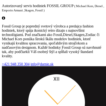
Autorizovaný servis hodiniek FOSSIL GROUP
( Michael Kors, Diesel ,
Emporio Armani ,Skagen, Fossil )
Fossil Group je popredný svetový výrobca a predajca fashion
hodiniek, ktorý spája ikonický retro dizajn s najnovšími
technológiami. Pod značkami ako Fossil,Diesel,Skagen,Zodiac či
Michael Kors ponúka širokú škálu modelov hodiniek, ktoré
vynikajú kvalitou spracovania, spoľahlivým strojčekom a
nadčasovým designom. Každé hodinky Fossil Group sú navrhnuté
tak, aby podčiarkli Váš osobný štýl a spĺňali vysoký štandard
kvality.
+421 948 350 304
info@darnie.sk