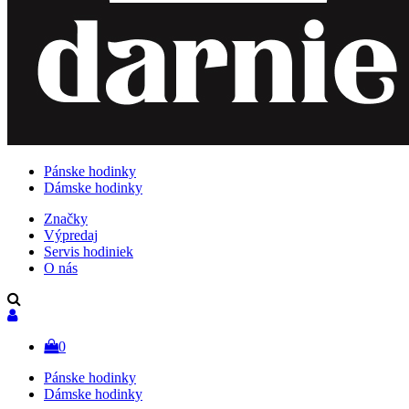
Pánske hodinky
Dámske hodinky
Značky
Výpredaj
Servis hodiniek
O nás
0
Pánske hodinky
Dámske hodinky