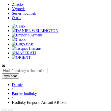
Značky
Výpredaj
Servis hodiniek
O nás
Hľadať:
Vyhľadať
Darnie
/
Pánske hodinky
/
Hodinky Emporio Armani AR5866