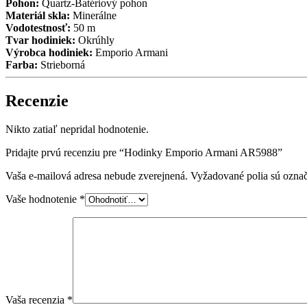
Pohon:
Quartz-Batériový pohon
Materiál skla:
Minerálne
Vodotestnosť:
50 m
Tvar hodiniek:
Okrúhly
Výrobca hodiniek:
Emporio Armani
Farba:
Strieborná
Recenzie
Nikto zatiaľ nepridal hodnotenie.
Pridajte prvú recenziu pre “Hodinky Emporio Armani AR5988”
Vaša e-mailová adresa nebude zverejnená.
Vyžadované polia sú ozna
Vaše hodnotenie
*
Vaša recenzia
*