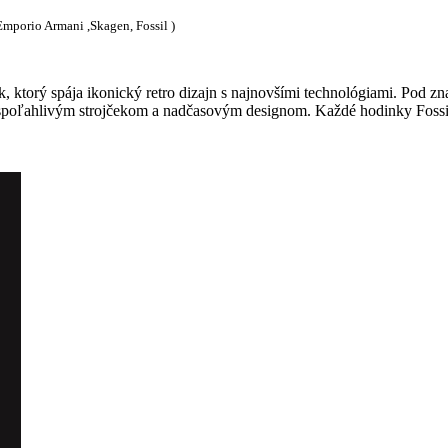
 Emporio Armani ,Skagen, Fossil )
k, ktorý spája ikonický retro dizajn s najnovšími technológiami. Pod 
 spoľahlivým strojčekom a nadčasovým designom. Každé hodinky Fossil 