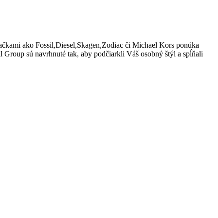
značkami ako Fossil,Diesel,Skagen,Zodiac či Michael Kors ponúka
Group sú navrhnuté tak, aby podčiarkli Váš osobný štýl a spĺňali