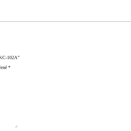
r KC-102A”
čené
*