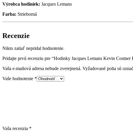
Výrobca hodiniek:
Jacques Lemans
Farba:
Strieborná
Recenzie
Nikto zatiaľ nepridal hodnotenie.
Pridajte prvú recenziu pre “Hodinky Jacques Lemans Kevin Costne
Vaša e-mailová adresa nebude zverejnená.
Vyžadované polia sú ozna
Vaše hodnotenie
*
Vaša recenzia
*