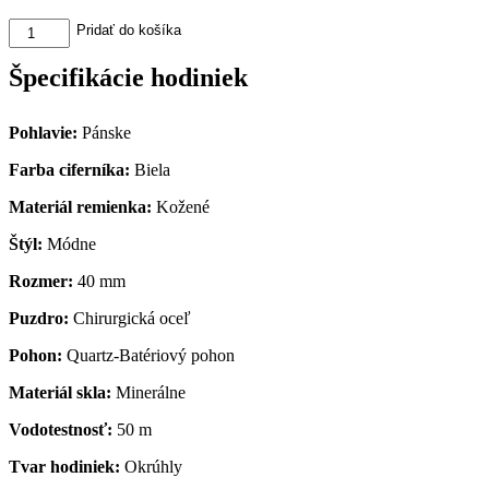
množstvo
Pridať do košíka
Hodinky
Jacques
Špecifikácie hodiniek
Lemans
Kevin
Costner
Pohlavie:
Pánske
KC-
102A
Farba ciferníka:
Biela
Materiál remienka:
Kožené
Štýl:
Módne
Rozmer:
40 mm
Puzdro:
Chirurgická oceľ
Pohon:
Quartz-Batériový pohon
Materiál skla:
Minerálne
Vodotestnosť:
50 m
Tvar hodiniek:
Okrúhly