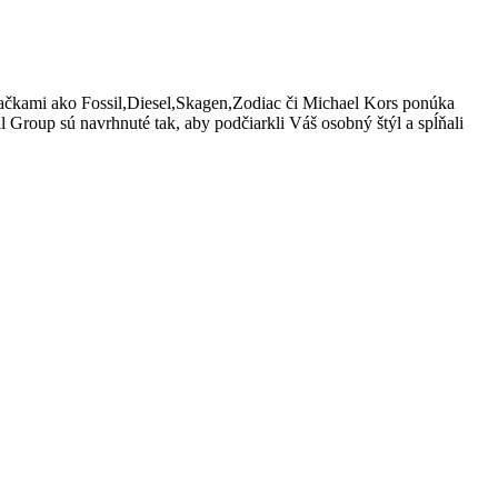
značkami ako Fossil,Diesel,Skagen,Zodiac či Michael Kors ponúka
Group sú navrhnuté tak, aby podčiarkli Váš osobný štýl a spĺňali