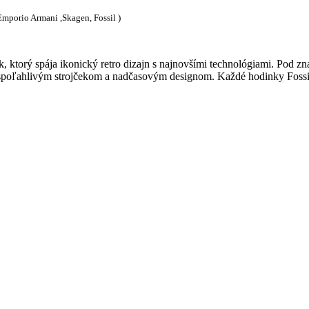
 Emporio Armani ,Skagen, Fossil )
k, ktorý spája ikonický retro dizajn s najnovšími technológiami. Pod 
 spoľahlivým strojčekom a nadčasovým designom. Každé hodinky Fossil 